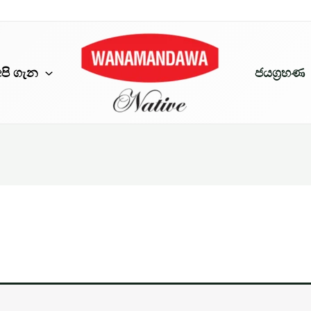
අපි ගැන
ජයග්‍රහණ