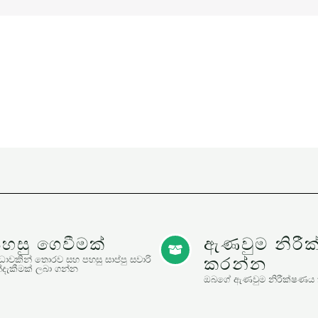
හසු ගෙවීමක්
ඇණවුම නිරී
කරන්න
ධාවකින් තොරව සහ පහසු සාප්පු සවාරි
්දැකීමක් ලබා ගන්න
ඔබගේ ඇණවුම නිරීක්ෂණය