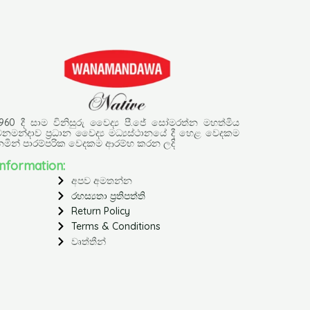
960 දී සාම විනිසුරු වෛද්‍ය පී.ජේ සෝමරත්න මහත්මිය
නමන්දාව ප්‍රධාන වෛද්‍ය මධ්‍යස්ථානයේ දී හෙළ වෙදකම
නමින් පාරම්පරික වෙදකම ආරම්භ කරන ලදි
Information:
අපව අමතන්න
රහස්‍යතා ප්‍රතිපත්ති
Return Policy
Terms & Conditions
වෘත්තීන්