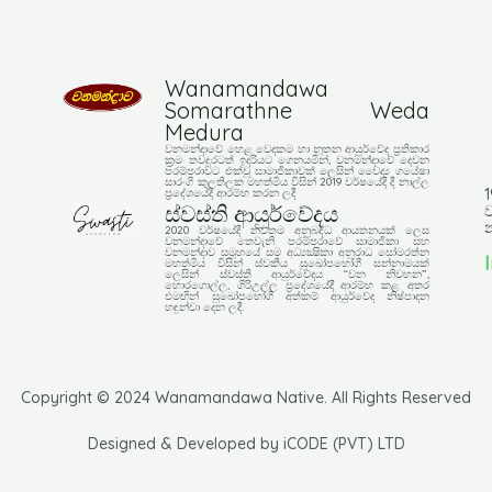
Wanamandawa
Somarathne Weda
Medura
වනමන්දාවේ හෙළ වෙදකම හා නූතන ආයුර්වේද ප්‍රතිකාර
ක්‍රම තවදුරටත් ඉදරියට ගෙනයමින්, වනමන්දාවේ දෙවන
පරම්පරාවට එක්වූ සාමාජිකාවක් ලෙසින් වෛද්‍ය ගයේෂා
සාරංගි කුලතිලක මහත්මිය විසින් 2019 වර්ෂයේදී දී නාල්ල
1
ප්‍රදේශයේදී ආරම්භ කරන ලදී
ස්වස්ති ආයුර්වේදය
ව
2020 වර්ෂයේදී නවතම අනුබද්ධ ආයතනයක් ලෙස
වනමන්දාවේ තෙවැනි පරම්පරාවේ සාමාජිකා සහ
වනමන්දාව සමූහයේ සම අධ්‍යක්‍ෂිකා අනුරාධ සෝමරත්න
මහත්මිය විසින් ස්වකීය සුඛෝපභෝගී සන්නාමයක්
ලෙසින් ස්වස්ති ආයුර්වේදය “වන නිවහන”,
හොරගොල්ල, ගිරිඋල්ල ප්‍රදේශයේදී ආරම්භ කළ අතර
එමඟින් සුඛෝපභෝගී අත්කම් ආයුර්වේද නිෂ්පාදන
හඳුන්වා දෙන ලදී.
Copyright © 2024 Wanamandawa Native. All Rights Reserved
Designed & Developed by iCODE (PVT) LTD