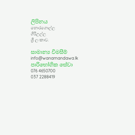
ලිපිනය
හොරගොල්ල
ගිරිඋල්ල
ශ්‍රී ලංකාව.
සාමාන්‍ය විමසීම්
info@wanamandawa.lk
පාරිභෝගික සේවා
076 4650700
037 2288419