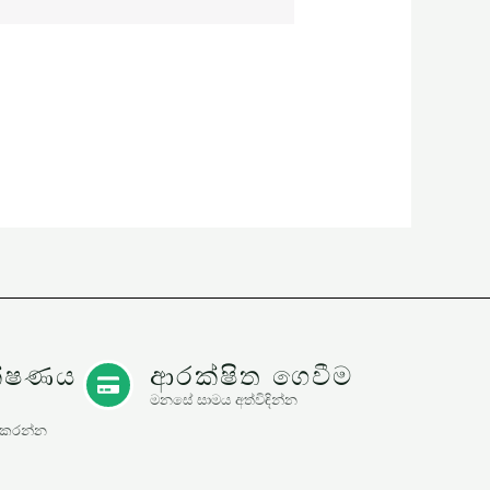
ක්ෂණය
ආරක්ෂිත ගෙවීම
මනසේ සාමය අත්විඳින්න
 කරන්න