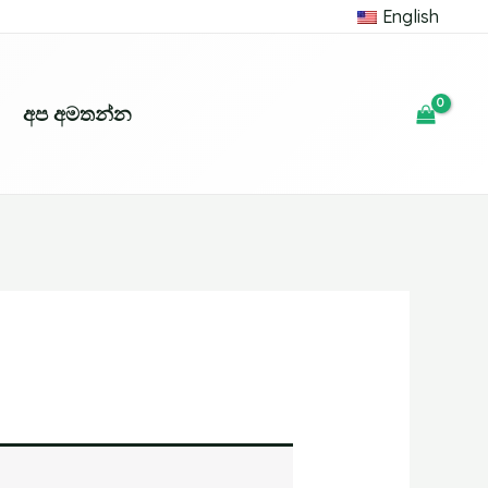
English
අප අමතන්න