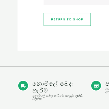
RETURN TO SHOP
නොමිලේ බෙදා
ප
හැරීම
බා
අත
නොමිලේ බෙදා හැරීමේ පහසුව භුක්ති
විඳින්න