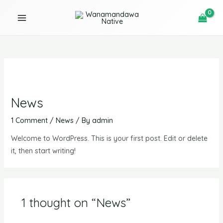
Skip
MAIN
to
MENU
content
U
News
GLE
1 Comment
/
News
/ By
admin
Welcome to WordPress. This is your first post. Edit or delete
it, then start writing!
1 thought on “News”