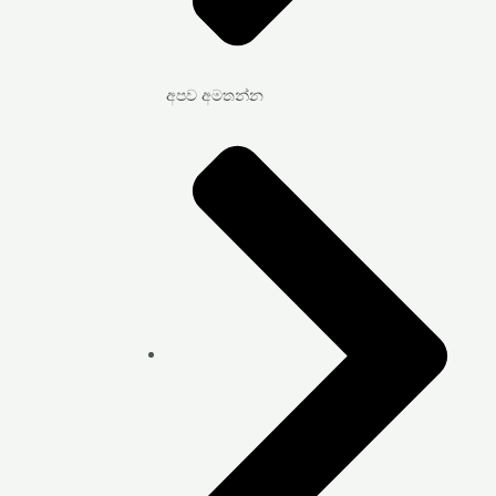
අපව අමතන්න