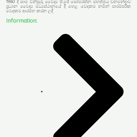
1960 දී සාම විනිසුරු වෛද්‍ය පී.ජේ සෝමරත්න මහත්මිය වනමන්දාව
ප්‍රධාන වෛද්‍ය මධ්‍යස්ථානයේ දී හෙළ වෙදකම නමින් පාරම්පරික
වෙදකම ආරම්භ කරන ලදි
Information: