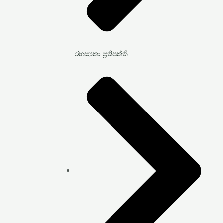
රහස්‍යතා ප්‍රතිපත්ති