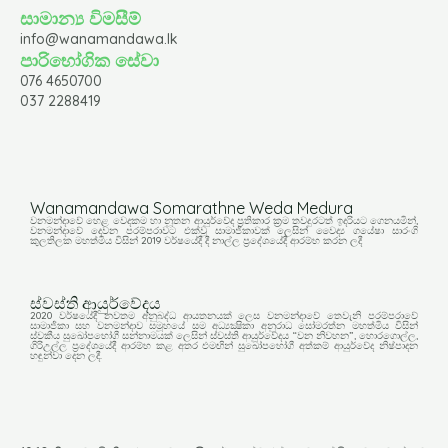
සාමාන්‍ය විමසීම්
info@wanamandawa.lk
පාරිභෝගික සේවා
076 4650700
037 2288419
Wanamandawa Somarathne Weda Medura
වනමන්දාවේ හෙළ වෙදකම හා නූතන ආයුර්වේද ප්‍රතිකාර ක්‍රම තවදුරටත් ඉදරියට ගෙනයමින්,
වනමන්දාවේ දෙවන පරම්පරාවට එක්වූ සාමාජිකාවක් ලෙසින් වෛද්‍ය ගයේෂා සාරංගි
කුලතිලක මහත්මිය විසින් 2019 වර්ෂයේදී දී නාල්ල ප්‍රදේශයේදී ආරම්භ කරන ලදී
ස්වස්ති ආයුර්වේදය
2020 වර්ෂයේදී නවතම අනුබද්ධ ආයතනයක් ලෙස වනමන්දාවේ තෙවැනි පරම්පරාවේ
සාමාජිකා සහ වනමන්දාව සමූහයේ සම අධ්‍යක්‍ෂිකා අනුරාධ සෝමරත්න මහත්මිය විසින්
ස්වකීය සුඛෝපභෝගී සන්නාමයක් ලෙසින් ස්වස්ති ආයුර්වේදය “වන නිවහන”, හොරගොල්ල,
ගිරිඋල්ල ප්‍රදේශයේදී ආරම්භ කළ අතර එමඟින් සුඛෝපභෝගී අත්කම් ආයුර්වේද නිෂ්පාදන
හඳුන්වා දෙන ලදී.