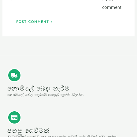
comment.
නොමිලේ බෙදා හැරීම
නොමිලේ බෙදා හැරීමේ පහසුව භුක්ති විඳින්න
පහසු ගෙවීමක්
බාධාවකින් තොරව සහ පහසු සාප්පු සවාරි අත්දැකීමක් ලබා ගන්න