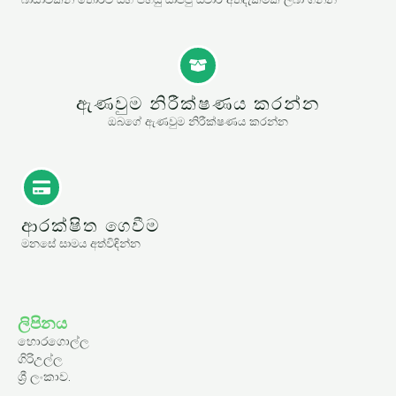
ඇණවුම නිරීක්ෂණය කරන්න
ඔබගේ ඇණවුම නිරීක්ෂණය කරන්න
ආරක්ෂිත ගෙවීම
මනසේ සාමය අත්විඳින්න
ලිපිනය
හොරගොල්ල
ගිරිඋල්ල
ශ්‍රී ලංකාව.