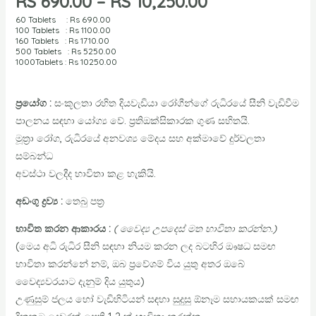
RS
690.00
–
RS
10,250.00
60 Tablets : Rs
690.00
100 Tablets : Rs 1100
.00
160 Tablets : Rs
1710.00
500 Tablets : Rs
5250.00
1000Tablets : Rs
10250.00
ප්‍රයෝග :
සංකූලතා රහිත දියවැඩියා රෝගීන්ගේ රුධිරයේ සීනි වැඩිවීම
පාලනය සඳහා යෝග්‍ය වේ. ප්‍රතිඔක්සිකාරක ගුණ සහිතයි.
මූත්‍රා රෝග, රුධිරයේ අනවශ්‍ය මේදය සහ අක්මාවේ දුර්වලතා
සම්බන්ධ
අවස්ථා වලදීද භාවිතා කළ හැකියි.
අඩංගු ද්‍රව්‍ය :
තෙබු පත්‍ර
භාවිත කරන ආකාරය :
( වෛද්‍ය උපදෙස් මත භාවිතා කරන්න.)
(මෙය අධි රුධිර සීනි සඳහා නියම කරන ලද බටහිර ඖෂධ සමඟ
භාවිතා කරන්නේ නම්, ඔබ ප්‍රවේශම් විය යුතු අතර ඔබේ
වෛද්‍යවරයාට දැනුම් දිය යුතුය)
උණුසුම් ජලය හෝ වැඩිහිටියන් සඳහා සුදුසු ඕනෑම සහායකයක් සමඟ