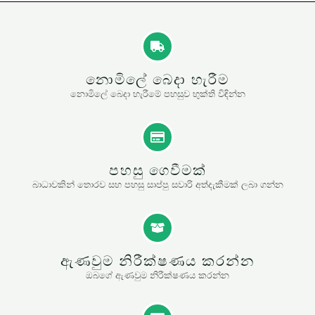
නොමිලේ බෙදා හැරීම
නොමිලේ බෙදා හැරීමේ පහසුව භුක්ති විඳින්න
පහසු ගෙවීමක්
බාධාවකින් තොරව සහ පහසු සාප්පු සවාරි අත්දැකීමක් ලබා ගන්න
ඇණවුම නිරීක්ෂණය කරන්න
ඔබගේ ඇණවුම නිරීක්ෂණය කරන්න