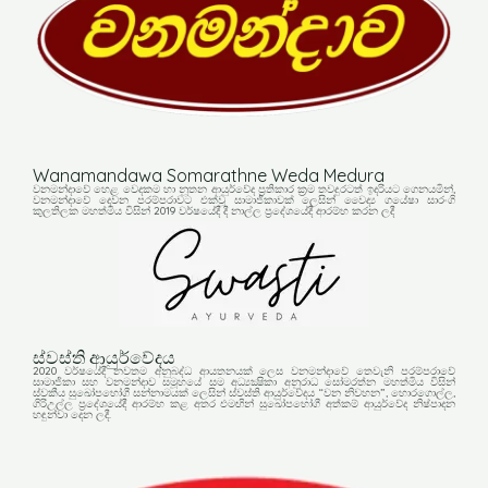
Wanamandawa Somarathne Weda Medura
වනමන්දාවේ හෙළ වෙදකම හා නූතන ආයුර්වේද ප්‍රතිකාර ක්‍රම තවදුරටත් ඉදරියට ගෙනයමින්,
වනමන්දාවේ දෙවන පරම්පරාවට එක්වූ සාමාජිකාවක් ලෙසින් වෛද්‍ය ගයේෂා සාරංගි
කුලතිලක මහත්මිය විසින් 2019 වර්ෂයේදී දී නාල්ල ප්‍රදේශයේදී ආරම්භ කරන ලදී
ස්වස්ති ආයුර්වේදය
2020 වර්ෂයේදී නවතම අනුබද්ධ ආයතනයක් ලෙස වනමන්දාවේ තෙවැනි පරම්පරාවේ
සාමාජිකා සහ වනමන්දාව සමූහයේ සම අධ්‍යක්‍ෂිකා අනුරාධ සෝමරත්න මහත්මිය විසින්
ස්වකීය සුඛෝපභෝගී සන්නාමයක් ලෙසින් ස්වස්ති ආයුර්වේදය “වන නිවහන”, හොරගොල්ල,
ගිරිඋල්ල ප්‍රදේශයේදී ආරම්භ කළ අතර එමඟින් සුඛෝපභෝගී අත්කම් ආයුර්වේද නිෂ්පාදන
හඳුන්වා දෙන ලදී.