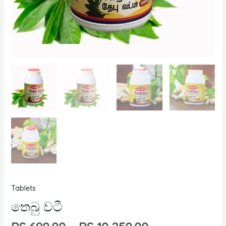
Tablets
තෙබු වටී