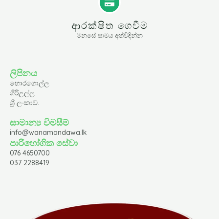
ආරක්ෂිත ගෙවීම
මනසේ සාමය අත්විඳින්න
ලිපිනය
හොරගොල්ල
ගිරිඋල්ල
ශ්‍රී ලංකාව.
සාමාන්‍ය විමසීම්
info@wanamandawa.lk
පාරිභෝගික සේවා
076 4650700
037 2288419