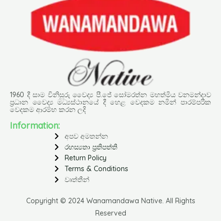
1960 දී සාම විනිසුරු වෛද්‍ය පී.ජේ සෝමරත්න මහත්මිය වනමන්දාව
ප්‍රධාන වෛද්‍ය මධ්‍යස්ථානයේ දී හෙළ වෙදකම නමින් පාරම්පරික
වෙදකම ආරම්භ කරන ලදි
Information:
අපව අමතන්න
රහස්‍යතා ප්‍රතිපත්ති
Return Policy
Terms & Conditions
වෘත්තීන්
Copyright © 2024 Wanamandawa Native. All Rights
Reserved